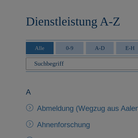
r
e
i
n
Dienstleistung A-Z
n
g
e
n
Alle
0-9
A-D
E-H
A
Abmeldung (Wegzug aus Aalen
Ahnenforschung