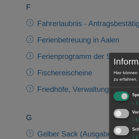
F
Fahrerlaubnis - Antragsbestäti
Ferienbetreuung in Aalen
Ferienprogramm der Stadt Aal
Inform
Fischereischeine
Hier können 
zu erfahren,
Friedhöfe, Verwaltung
Spe
↓
1
Vor
G
↓
1
Sch
Gelber Sack (Ausgabe)
↓
1