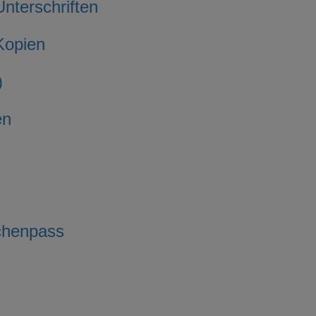
nterschriften
Kopien
)
en
ichenpass