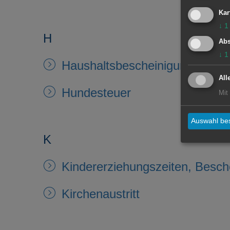
Kar
↓
1
H
Abs
↓
1
Haushaltsbescheinigungen für 
All
Hundesteuer
Mit
Auswahl bes
K
Kindererziehungszeiten, Besch
Kirchenaustritt