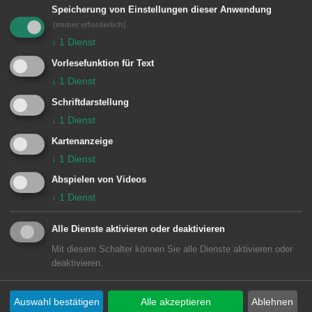
Rathaus Hofen
Speicherung von Einstellungen dieser Anwendung
Dorfstraße 9
(immer erforderlich)
↓
1
Dienst
73433 Aalen-Hofen
Vorlesefunktion für Text
Lage im GIS-Geodatenportal anzeigen
↓
1
Dienst
Schriftdarstellung
↓
1
Dienst
Kartenanzeige
Öffnungszeiten
↓
1
Dienst
Montag, 8.30 bis 11.45 Uhr
Abspielen von Videos
↓
1
Dienst
Dienstag, 8.30 bis 11.45 Uhr
Mittwoch, 8.30 bis 11.45 Uhr
Alle Dienste aktivieren oder deaktivieren
Donnerstag, 15 bis 18 Uhr
Mit diesem Schalter können Sie alle Dienste aktivieren oder
Freitag, 8.30 bis 12 Uhr
deaktivieren.
Auswahl bestätigen
Alle akzeptieren
Ablehnen
Auch außerhalb der Sprechzeiten