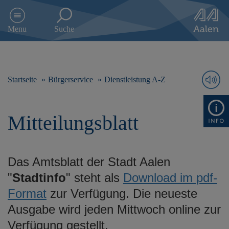
D
i
Menu
Suche
r
e
k
t
z
Startseite
Bürgerservice
Dienstleistung A-Z
u
m
I
Mitteilungsblatt
n
h
a
l
Das Amtsblatt der Stadt Aalen
t
s
"
Stadtinfo
" steht als
Download im pdf-
p
Format
zur Verfügung. Die neueste
r
i
Ausgabe wird jeden Mittwoch online zur
n
Verfügung gestellt.
g