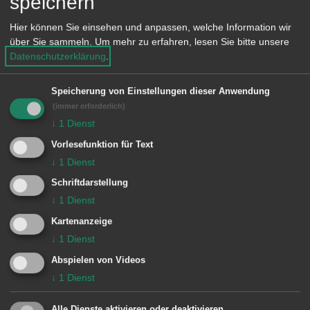
speichern
Hier können Sie einsehen und anpassen, welche Information wir
über Sie sammeln.
Um mehr zu erfahren, lesen Sie bitte unsere
ZU KIRCHE
Datenschutzerklärung
.
Speicherung von Einstellungen dieser Anwendung
(immer erforderlich)
Sportstätten
↓
1
Dienst
Vorlesefunktion für Text
↓
1
Dienst
ZU SPORTSTÄTTEN
Schriftdarstellung
↓
1
Dienst
Kartenanzeige
Bahnhaltestellen
↓
1
Dienst
Abspielen von Videos
↓
1
Dienst
ZU BAHNHALTESTELLEN
Alle Dienste aktivieren oder deaktivieren