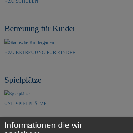
ZU SCHULEN
e
n
Betreuung für Kinder
ZU BETREUUNG FÜR KINDER
Spielplätze
ZU SPIELPLÄTZE
Informationen die wir
Kirche