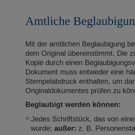
r
e
i
n
Amtliche Beglaubigu
n
g
e
n
Mit der amtlichen Beglaubigung bes
dem Original übereinstimmt. Die z
Kopie durch einen Beglaubigungs
Dokument muss entweder eine händ
Stempelabdruck enthalten, um dar
Originaldokumentes prüfen zu kön
Beglaubigt werden können:
Jedes Schriftstück, das von ein
wurde;
außer:
z. B. Personenst