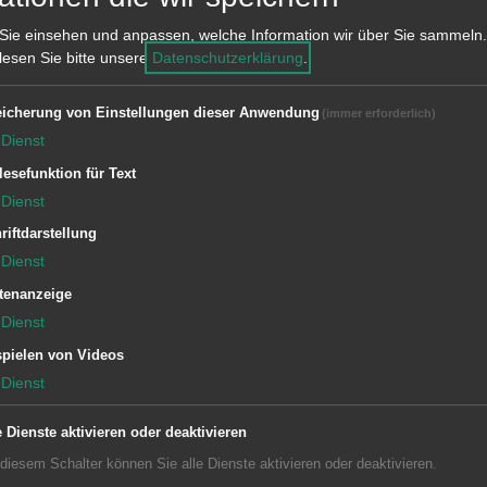
önlich erscheinen oder eine andere
Sie einsehen und anpassen, welche Information wir über Sie sammeln.
 lesen Sie bitte unsere
Datenschutzerklärung
.
.
icherung von Einstellungen dieser Anwendung
(immer erforderlich)
Dienst
lesefunktion für Text
Dienst
riftdarstellung
Dienst
tenanzeige
uro
Dienst
ro
pielen von Videos
Dienst
e Dienste aktivieren oder deaktivieren
en Beglaubigung
unterliegen, werden
 diesem Schalter können Sie alle Dienste aktivieren oder deaktivieren.
einer anderen dazu befugten Stelle