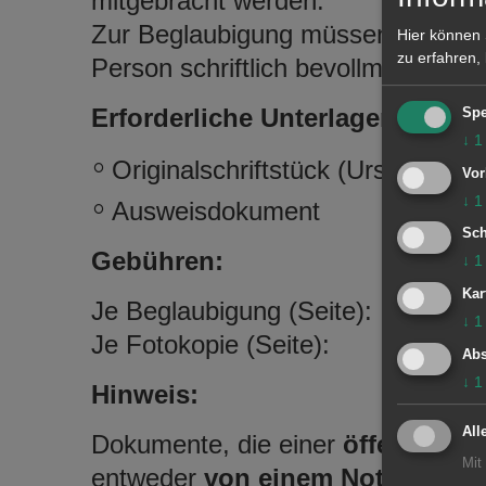
mitgebracht werden.
Zur Beglaubigung müssen Sie pers
Hier können 
zu erfahren,
Person schriftlich bevollmächtigen
Erforderliche Unterlagen:
Spe
↓
1
Originalschriftstück (Urschrift)
Vor
↓
1
Ausweisdokument
Sch
Gebühren:
↓
1
Kar
Je Beglaubigung (Seite): 2,50 E
↓
1
Je Fotokopie (Seite): 0,50 Eu
Abs
↓
1
Hinweis:
All
Dokumente, die einer
öffentlich
Mit
entweder
von einem Notar oder 