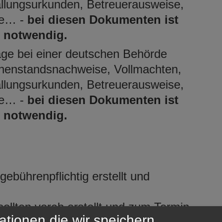
allungsurkunden, Betreuerausweise,
e… -
bei diesen Dokumenten ist
g notwendig.
lage bei einer deutschen Behörde
sonenstandsnachweise, Vollmachten,
allungsurkunden, Betreuerausweise,
e… -
bei diesen Dokumenten ist
g notwendig.
.
ebührenpflichtig erstellt und
llten vorab erstellt und zum Termin
ationen die wir speichern