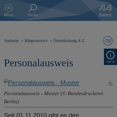
D
i
Menu
Suche
r
e
k
t
z
Startseite
Bürgerservice
Dienstleistung A-Z
u
m
I
Personalausweis
n
h
a
l
t
s
Personalausweis - Muster (© Bundesdruckerei
p
r
Berlin)
i
n
Seit 01.11.2010 gibt es den
g