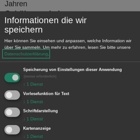
Jahren
Gebührenanhebungen:
Informationen die wir
13,00 Euro, bei Amtshandlung
speichern
außerhalb der Dienstzeit
Hier können Sie einsehen und anpassen, welche Information wir
13,00 Euro, bei Nichtzuständigkeit
über Sie sammeln.
Um mehr zu erfahren, lesen Sie bitte unsere
innerhalb Deutschlands
Datenschutzerklärung
.
30,00 Euro, bei Nichtzuständigkeit –
Person hat gewöhnlichen Aufenthalt
Speicherung von Einstellungen dieser Anwendung
(immer erforderlich)
im Ausland
↓
1
Dienst
Wichtiger Hinweis
Vorlesefunktion für Text
↓
1
Dienst
Eine vorzeitige Neubeantragung des
Schriftdarstellung
Personalausweises, bei einer
↓
1
Dienst
Restgültigkeit von sechs Monaten oder
Kartenanzeige
mehr, kann laut § 6 Abs. 2 PAuswG nur
↓
1
Dienst