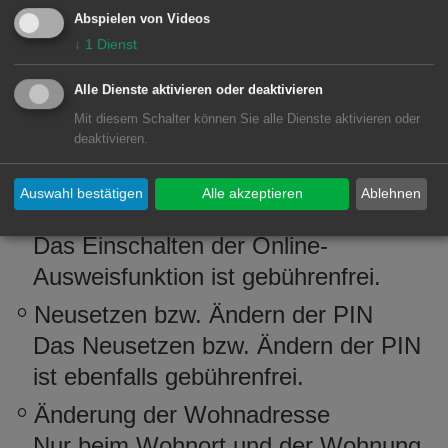
bei Vorlage eines berechtigten
Abspielen von Videos
Interesses erfolgen.
↓
1
Dienst
Verlängerungen
sind nicht möglich!
Alle Dienste aktivieren oder deaktivieren
Mit diesem Schalter können Sie alle Dienste aktivieren oder
Änderungsdienste
deaktivieren.
Einschalten der Online-
Auswahl bestätigen
Alle akzeptieren
Ablehnen
Ausweisfunktion
Das Einschalten der Online-
Ausweisfunktion ist gebührenfrei.
Neusetzen bzw. Ändern der PIN
Das Neusetzen bzw. Ändern der PIN
ist ebenfalls gebührenfrei.
Änderung der Wohnadresse
Nur beim Wohnort und der Wohnung