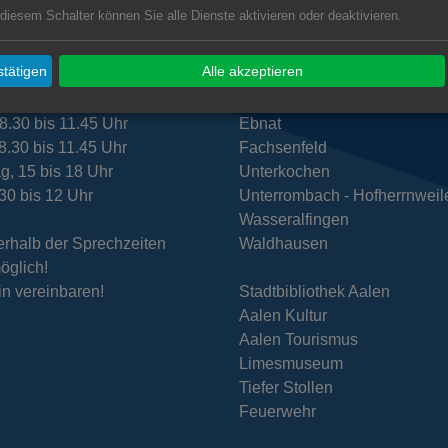
 diesem Schalter können Sie alle Dienste aktivieren oder deaktivieren.
zeiten Rathaus Hofen
Subwebs
tätigen
Alle akzeptieren
.30 bis 11.45 Uhr
Dewangen
8.30 bis 11.45 Uhr
Ebnat
8.30 bis 11.45 Uhr
Fachsenfeld
g, 15 bis 18 Uhr
Unterkochen
.30 bis 12 Uhr
Unterrombach - Hofherrnweil
Wasseralfingen
rhalb der Sprechzeiten
Waldhausen
öglich!
in vereinbaren!
Stadtbibliothek Aalen
Aalen Kultur
Aalen Tourismus
Limesmuseum
Tiefer Stollen
Feuerwehr