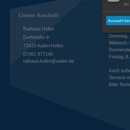
Mit
Unsere Anschrift
Öffnungs
Auswahl bes
Rathaus Hofen
Montag, 8
Dienstag, 
Dorfstraße 9
Mittwoch, 
73433
Aalen-Hofen
Donnersta
07361 977140
Freitag, 8
rathaus.hofen@aalen.de
Auch auße
Termine m
Bitte Term