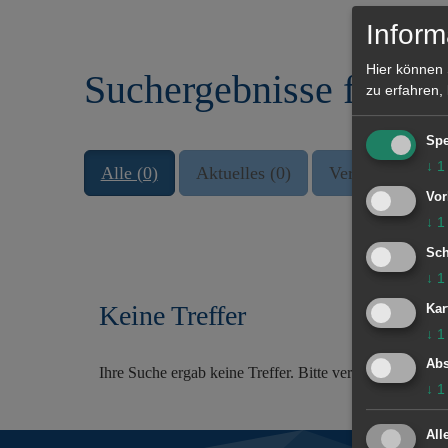
r
e
Inform
i
n
n
Hier können 
Suchergebnisse für "s
g
zu erfahren,
e
n
Spe
↓
1
Alle (0)
Aktuelles (0)
Veranstaltungen
Vor
↓
1
Sch
↓
1
Keine Treffer
Kar
↓
1
Abs
Ihre Suche ergab keine Treffer. Bitte versuchen Sie es
↓
1
All