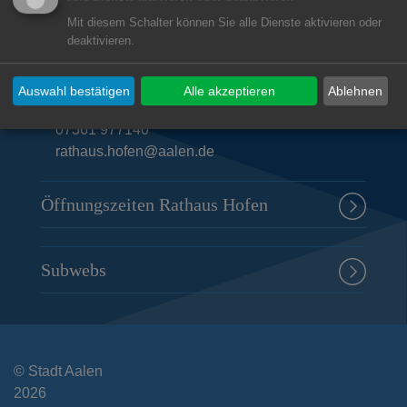
Unsere Anschrift
Mit diesem Schalter können Sie alle Dienste aktivieren oder
deaktivieren.
Rathaus Hofen
Dorfstraße 9
Auswahl bestätigen
Alle akzeptieren
Ablehnen
73433
Aalen-Hofen
07361 977140
rathaus.hofen@aalen.de
Öffnungszeiten Rathaus Hofen
Subwebs
© Stadt Aalen
2026