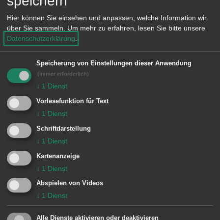
speichern
e
Alle Informationen rund um die zehn
n
Hier können Sie einsehen und anpassen, welche Information wir
Ortschaftsratsmitglieder, Fraktionen,
über Sie sammeln.
Um mehr zu erfahren, lesen Sie bitte unsere
Datenschutzerklärung
.
Sitzungen und Termine erfahren Sie
durch einen Klick auf
Speicherung von Einstellungen dieser Anwendung
das
Bürgerinformationssystem
.
(immer erforderlich)
↓
1
Dienst
Vorlesefunktion für Text
Es öffnet sich ein neues Fenster, Sie
↓
1
Dienst
kommen mit einem Klick auf das Logo
Schriftdarstellung
wieder zu aalen.de zurück.
↓
1
Dienst
Kartenanzeige
↓
1
Dienst
Abspielen von Videos
↓
1
Dienst
Alle Dienste aktivieren oder deaktivieren