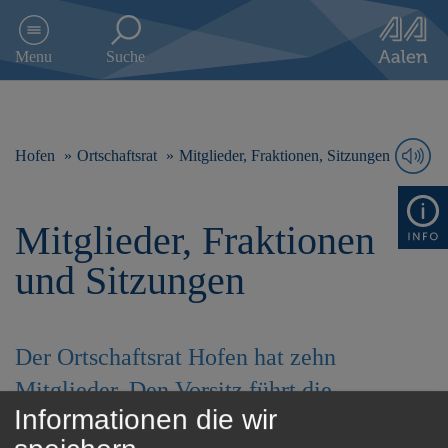
D
i
Menu
Suche
r
e
k
t
z
Hofen
Ortschaftsrat
Mitglieder, Fraktionen, Sitzungen
u
m
I
Mitglieder, Fraktionen
n
h
und Sitzungen
a
l
t
s
Der Ortschaftsrat Hofen hat zehn
p
r
Mitglieder. Den Vorsitz führt die
i
Informationen die wir
Ortsvorsteherin / der Ortsvorsteher.
n
g