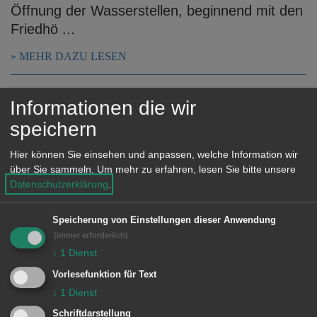
Öffnung der Wasserstellen, beginnend mit den
Friedhö ...
MEHR DAZU LESEN
28.03.2025
Informationen die wir
Öffnungszeiten der Ämter an Ostern
speichern
Über die Osterfeiertage sind die städtischen
Hier können Sie einsehen und anpassen, welche Information wir
Ämter und Dienststellen wie folgt geöffnet:
über Sie sammeln.
Um mehr zu erfahren, lesen Sie bitte unsere
Datenschutzerklärung
.
MEHR DAZU LESEN
Speicherung von Einstellungen dieser Anwendung
24.03.2025
(immer erforderlich)
Geänderte Öffnungszeiten der
↓
1
Dienst
Bürger- und Standesämter am
Vorlesefunktion für Text
↓
1
Dienst
Dienstag, 1. April
Schriftdarstellung