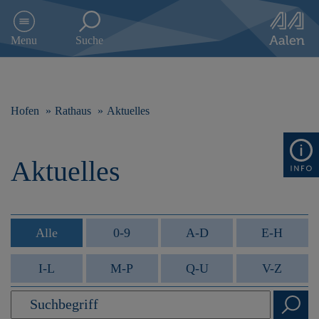
D
i
Menu
Suche
r
e
k
t
z
Hofen
Rathaus
Aktuelles
u
m
I
Aktuelles
n
h
a
l
t
Alle
0-9
A-D
E-H
s
p
I-L
M-P
Q-U
V-Z
r
i
n
g