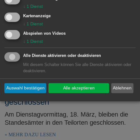
Aufgrund einer Fortbildung bleibt das
↓
1
Dienst
Bürgeramt im Rathaus Aalen und die Bürger-
Kartenanzeige
und Standesämter der Bezirksämter
↓
1
Dienst
Wasseralfingen und Unterkochen sowie der
Abspielen von Videos
Geschäftsstellen Dewangen, Ebnat,
↓
1
Dienst
Fachsenfeld, Hofen und Waldhausen am
Dienstag, 1. April, ...
Alle Dienste aktivieren oder deaktivieren
MEHR DAZU LESEN
Mit diesem Schalter können Sie alle Dienste aktivieren oder
deaktivieren.
14.03.2025
Auswahl bestätigen
Alle akzeptieren
Ablehnen
Standesämter in den Außenstellen
geschlossen
Am Dienstagvormittag, 18. März, bleiben die
Standesämter in den Teilorten geschlossen.
MEHR DAZU LESEN