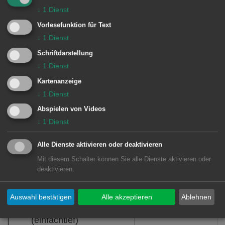
↓
1
Dienst
Vorlesefunktion für Text
Downloads
↓
1
Dienst
Schriftdarstellung
Friedhof Hofen - Übersichtsplan
↓
1
Dienst
(pdf, 91.4 KB)
Kartenanzeige
↓
1
Dienst
Abspielen von Videos
↓
1
Dienst
Grabarten auf dem Friedhof Hofen
Alle Dienste aktivieren oder deaktivieren
Bestattungen im Sarg
Urnenbestattungen
Mit diesem Schalter können Sie alle Dienste aktivieren oder
Reihengrab
deaktivieren.
Urnenreihengrab
Kinderreihengrab
Urnenwahlgrab
Sargrasenreihengrab
Auswahl bestätigen
Alle akzeptieren
Ablehnen
Urnengemeinscha
Wahlgrab in der Reihe
(einfachtief)