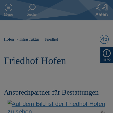
D
i
Menu
Suche
r
e
k
t
z
Hofen
Infrastruktur
Friedhof
u
m
I
Friedhof Hofen
n
h
a
l
t
s
p
Ansprechpartner für Bestattungen
r
i
n
g