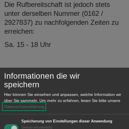
Die Rufbereitschaft ist jedoch stets
unter derselben Nummer (0162 /
2927837) zu nachfolgenden Zeiten zu
erreichen:
Sa. 15 - 18 Uhr
Friedhofsplan mit Abteilungsansicht
Informationen die wir
speichern
Der Plan dient der Orientierung auf
dem Friedhof in Hofen bei der Suche
Hier können Sie einsehen und anpassen, welche Information wir
über Sie sammeln.
Um mehr zu erfahren, lesen Sie bitte unsere
nach vereinzelten Gräbern. Die
Datenschutzerklärung
.
einzelnen Abteilungen und ihre
Bezeichnungen sind eingezeichnet.
Speicherung von Einstellungen dieser Anwendung
(immer erforderlich)