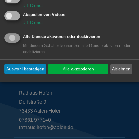
↓
1
Dienst
Trauzimmer
Abspielen von Videos
↓
1
Dienst
ZU TRAUZIMMER
Alle Dienste aktivieren oder deaktivieren
Mit diesem Schalter können Sie alle Dienste aktivieren oder
deaktivieren.
Auswahl bestätigen
Alle akzeptieren
Ablehnen
Unsere Anschrift
Rathaus Hofen
Dorfstraße 9
73433
Aalen-Hofen
07361 977140
rathaus.hofen@aalen.de