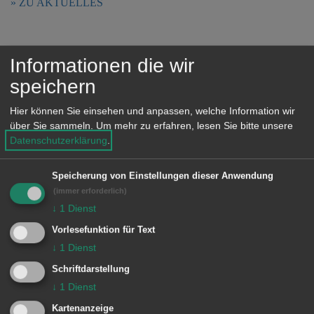
ZU AKTUELLES
e
n
Informationen die wir
Verwaltung
speichern
Hier können Sie einsehen und anpassen, welche Information wir
Ortschaftsverwaltung
über Sie sammeln.
Um mehr zu erfahren, lesen Sie bitte unsere
Datenschutzerklärung
.
ZU VERWALTUNG
Speicherung von Einstellungen dieser Anwendung
(immer erforderlich)
Dienstleistung A-Z
↓
1
Dienst
Vorlesefunktion für Text
↓
1
Dienst
ZU DIENSTLEISTUNG A-Z
Schriftdarstellung
↓
1
Dienst
Kartenanzeige