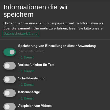
Informationen die wir
Unsere Anschrift
speichern
Hier können Sie einsehen und anpassen, welche Information wir
Rathaus Hofen
über Sie sammeln.
Um mehr zu erfahren, lesen Sie bitte unsere
Dorfstraße 9
Datenschutzerklärung
.
73433 Aalen-Hofen
Speicherung von Einstellungen dieser Anwendung
Lage im GIS-Geodatenportal anzeigen
(immer erforderlich)
↓
1
Dienst
Vorlesefunktion für Text
↓
1
Dienst
Öffnungszeiten
Schriftdarstellung
Montag, 8.30 bis 11.45 Uhr
↓
1
Dienst
Dienstag, 8.30 bis 11.45 Uhr
Kartenanzeige
↓
1
Dienst
Mittwoch, 8.30 bis 11.45 Uhr
Abspielen von Videos
Donnerstag, 15 bis 18 Uhr