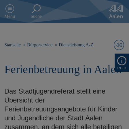
D
i
Menu
Suche
r
e
k
t
z
Startseite
Bürgerservice
Dienstleistung A-Z
u
m
I
Ferienbetreuung in Aalen
n
h
a
l
Das Stadtjugendreferat stellt eine
t
s
Übersicht der
p
Ferienbetreuungsangebote für Kinder
r
i
und Jugendliche der Stadt Aalen
n
zusammen, an dem sich alle beteiligen
g