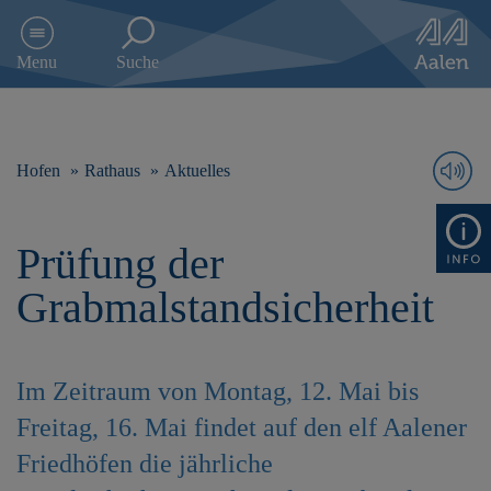
D
i
Menu
Suche
r
e
k
t
z
Hofen
Rathaus
Aktuelles
u
m
I
Prüfung der
n
h
Grabmalstandsicherheit
a
l
t
s
Im Zeitraum von Montag, 12. Mai bis
p
r
Freitag, 16. Mai findet auf den elf Aalener
i
Friedhöfen die jährliche
n
g