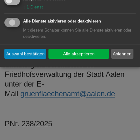
Bei besonders umsturzgefährdeten
↓
1
Dienst
Grabmalen innerhalb von zwei
Wochen.
Alle Dienste aktivieren oder deaktivieren
Mit diesem Schalter können Sie alle Dienste aktivieren oder
deaktivieren.
INFO
Auswahl bestätigen
Alle akzeptieren
Ablehnen
Rückfragen beantwortet die
Friedhofsverwaltung der Stadt Aalen
unter der E-
Mail
gruenflaechenamt@aalen.de
PNr. 238/2025