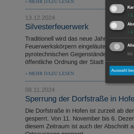
MEHR DAZU LESEN
Kar
↓
1
13.12.2024
Silvesterfeuerwerk
Abs
↓
1
Traditionell wird das neue Jahr an Silve
Feuerwerkskörpern eingeläutet. Da es i
All
pyrotechnischen Gegenständen kommt, w
Mit
öffentliche Ordnung der Stadt Aalen auf d
Auswahl bes
MEHR DAZU LESEN
08.11.2024
Sperrung der Dorfstraße in Hof
Die Dorfstraße in Hofen ist zurzeit ab d
gesperrt. Von 11. November bis 6. Dezemb
diesem Zeitraum ist auch der Abschnitt a
Ortsausgang gesperrt.