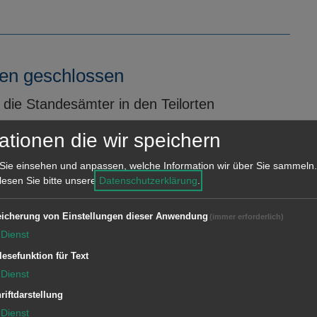
len geschlossen
 die Standesämter in den Teilorten
ationen die wir speichern
Sie einsehen und anpassen, welche Information wir über Sie sammeln.
 lesen Sie bitte unsere
Datenschutzerklärung
.
icherung von Einstellungen dieser Anwendung
(immer erforderlich)
Dienst
desämter im Rathaus Aalen und den Teilorten
g bleiben das Standesamt im Rathaus Aalen
lesefunktion für Text
ern Wasseralfingen und Unterkochen sowie
Dienst
riftdarstellung
Dienst