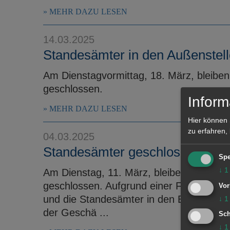
MEHR DAZU LESEN
14.03.2025
Standesämter in den Außenstel
Am Dienstagvormittag, 18. März, bleiben
geschlossen.
Inform
MEHR DAZU LESEN
Hier können 
zu erfahren,
04.03.2025
Standesämter geschlossen
Spe
↓
1
Am Dienstag, 11. März, bleiben die Stan
geschlossen. Aufgrund einer Fortbildun
Vor
und die Standesämter in den Bezirksämt
↓
1
der Geschä ...
Sch
↓
1