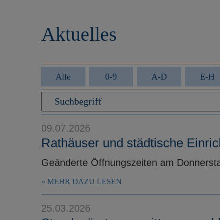
r
e
i
n
Aktuelles
n
g
e
n
Alle
0-9
A-D
E-H
09.07.2026
Rathäuser und städtische Einri
Geänderte Öffnungszeiten am Donnerstag
MEHR DAZU LESEN
25.03.2026