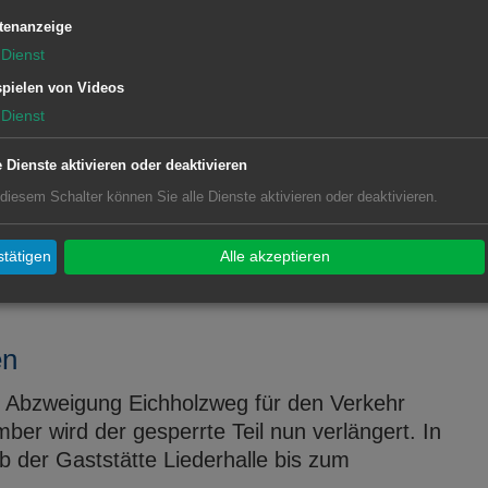
tenanzeige
Dienst
pielen von Videos
Dienst
ster mit dem Abbrennen von
mmer wieder zu Unfällen im Umgang mit
e Dienste aktivieren oder deaktivieren
eist das Amt für Bürgerservice und
 diesem Schalter können Sie alle Dienste aktivieren oder deaktivieren.
ie einschlägigen ...
tätigen
Alle akzeptieren
en
er Abzweigung Eichholzweg für den Verkehr
er wird der gesperrte Teil nun verlängert. In
b der Gaststätte Liederhalle bis zum