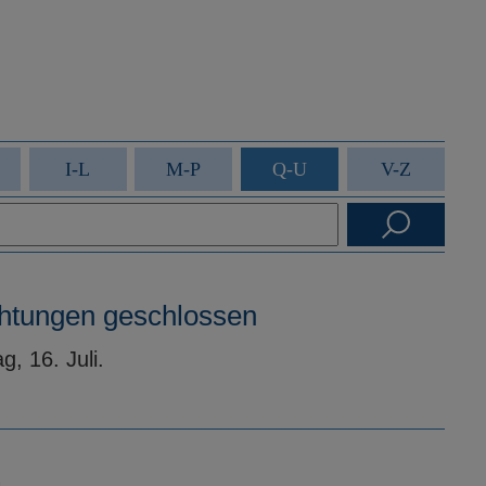
I-L
M-P
Q-U
V-Z
chtungen geschlossen
, 16. Juli.