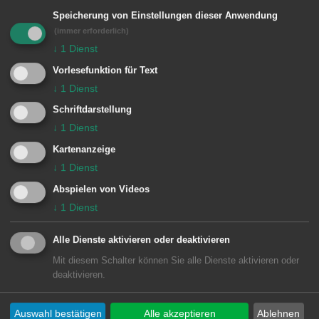
einer entsprechenden Erlaubnis). Die
Speicherung von Einstellungen dieser Anwendung
Feuerwerkskörper dürfen nur von
(immer erforderlich)
↓
1
Dienst
Personen abgebrannt werden, die das
Vorlesefunktion für Text
18. Lebensjahr vollendet haben.
↓
1
Dienst
Zuwiderhandlungen stellen eine
Schriftdarstellung
Ordnungswidrigkeit dar und können mit
↓
1
Dienst
einem Bußgeld geahndet werden.
Kartenanzeige
↓
1
Dienst
Das Abbrennen von pyrotechnischen
Abspielen von Videos
Gegenständen ist in unmittelbarer
↓
1
Dienst
Nähe von Kirchen, Krankenhäusern,
Kinder- u. Seniorenheimen sowie
Alle Dienste aktivieren oder deaktivieren
Mit diesem Schalter können Sie alle Dienste aktivieren oder
Fachwerkhäusern verboten; zum
deaktivieren.
Beispiel in der Innenstadt von Aalen.
Auswahl bestätigen
Alle akzeptieren
Ablehnen