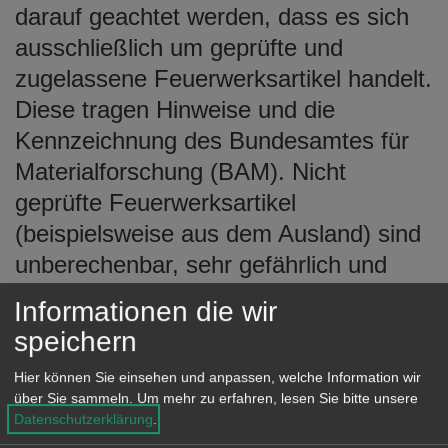
darauf geachtet werden, dass es sich
ausschließlich um geprüfte und
zugelassene Feuerwerksartikel handelt.
Diese tragen Hinweise und die
Kennzeichnung des Bundesamtes für
Materialforschung (BAM). Nicht
geprüfte Feuerwerksartikel
(beispielsweise aus dem Ausland) sind
unberechenbar, sehr gefährlich und
deshalb verboten.
Informationen die wir
speichern
Das Abbrennen von pyrotechnischen
Gegenständen ist nur am 31.
Hier können Sie einsehen und anpassen, welche Information wir
über Sie sammeln.
Um mehr zu erfahren, lesen Sie bitte unsere
Dezember und 1. Januar eines Jahres
Datenschutzerklärung
.
erlaubt (Ausnahme ist bei Vorliegen