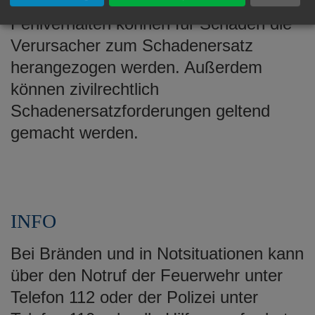
Bei fahrlässigem oder vorsätzlichem
Fehlverhalten können für Schäden die
Verursacher zum Schadenersatz
herangezogen werden. Außerdem
können zivilrechtlich
Schadenersatzforderungen geltend
gemacht werden.
INFO
Bei Bränden und in Notsituationen kann
über den Notruf der Feuerwehr unter
Telefon 112 oder der Polizei unter