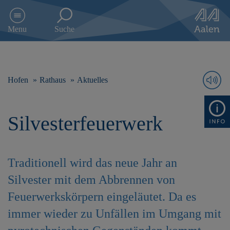
D
i
Menu
Suche
r
e
k
t
z
Hofen
Rathaus
Aktuelles
u
m
I
Silvesterfeuerwerk
n
h
a
l
Traditionell wird das neue Jahr an
t
s
Silvester mit dem Abbrennen von
p
r
Feuerwerkskörpern eingeläutet. Da es
i
immer wieder zu Unfällen im Umgang mit
n
g