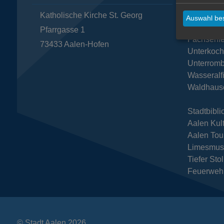
Katholische Kirche St. Georg
Dewange
Auswahl bes
Ebnat
Pfarrgasse 1
Fachsenfe
73433
Aalen-Hofen
Unterkoc
Unterromb
Wasseralf
Waldhaus
Stadtbibli
Aalen Kul
Aalen Tou
Limesmu
Tiefer Sto
Feuerweh
© Stadt Aalen 2026