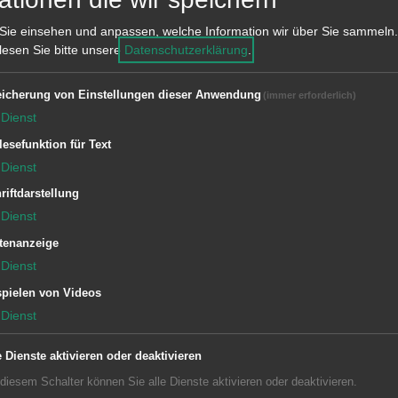
Sie einsehen und anpassen, welche Information wir über Sie sammeln.
 lesen Sie bitte unsere
Datenschutzerklärung
.
icherung von Einstellungen dieser Anwendung
(immer erforderlich)
Dienst
I-L
M-P
Q-U
V-Z
lesefunktion für Text
Dienst
riftdarstellung
Dienst
lter liegen leider keine Inhalte vor
tenanzeige
Dienst
pielen von Videos
Dienst
e Dienste aktivieren oder deaktivieren
 diesem Schalter können Sie alle Dienste aktivieren oder deaktivieren.