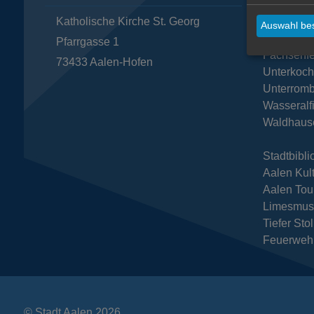
Katholische Kirche St. Georg
Dewange
Auswahl bes
Ebnat
Pfarrgasse 1
Fachsenfe
73433
Aalen-Hofen
Unterkoc
Unterromb
Wasseralf
Waldhaus
Stadtbibli
Aalen Kul
Aalen Tou
Limesmu
Tiefer Sto
Feuerweh
© Stadt Aalen 2026