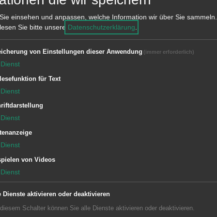
Sie einsehen und anpassen, welche Information wir über Sie sammeln.
 lesen Sie bitte unsere
Datenschutzerklärung
.
icherung von Einstellungen dieser Anwendung
(immer erforderlich)
Dienst
I-L
M-P
Q-U
V-Z
lesefunktion für Text
Dienst
riftdarstellung
Dienst
lter liegen leider keine Inhalte vor
tenanzeige
Dienst
pielen von Videos
Dienst
e Dienste aktivieren oder deaktivieren
 diesem Schalter können Sie alle Dienste aktivieren oder deaktivieren.