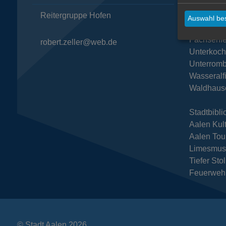
Reitergruppe Hofen
Dewange
Auswahl bes
Ebnat
Fachsenfe
robert.zeller@web.de
Unterkoc
Unterromb
Wasseralf
Waldhaus
Stadtbibli
Aalen Kul
Aalen Tou
Limesmu
Tiefer Sto
Feuerweh
© Stadt Aalen 2026