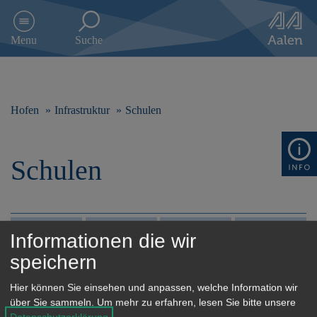
D
i
Menu
Suche
r
e
k
t
z
Hofen
Infrastruktur
Schulen
u
m
I
Schulen
n
h
a
l
t
Alle
0-9
A-D
E-H
Informationen die wir
s
p
speichern
I-L
M-P
Q-U
V-Z
r
i
Hier können Sie einsehen und anpassen, welche Information wir
n
über Sie sammeln.
Um mehr zu erfahren, lesen Sie bitte unsere
g
Datenschutzerklärung
.