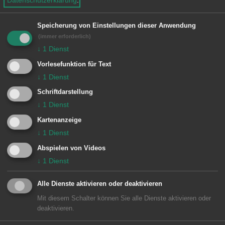
e
n
Speicherung von Einstellungen dieser Anwendung
K
(immer erforderlich)
↓
1
Dienst
Kappelbergschule Hofen
Vorlesefunktion für Text
↓
1
Dienst
Keine weiteren Einträge vorhanden.
Schriftdarstellung
↓
1
Dienst
Kartenanzeige
↓
1
Dienst
Abspielen von Videos
↓
1
Dienst
Alle Dienste aktivieren oder deaktivieren
Unsere Anschrift
Mit diesem Schalter können Sie alle Dienste aktivieren oder
deaktivieren.
Kappelbergschule Hofen
Kappelbergstraße 30