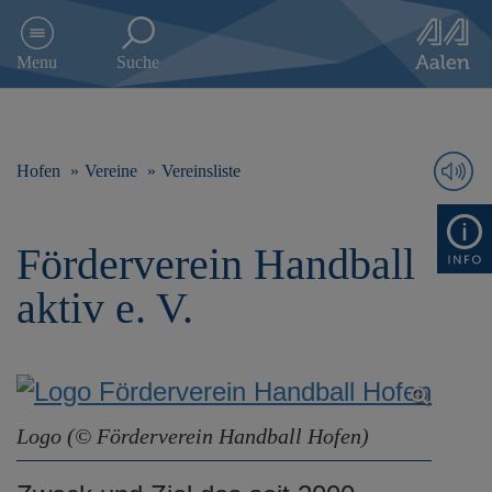
D
i
Menu
Suche
r
e
k
t
z
Hofen
Vereine
Vereinsliste
u
m
I
Förderverein Handball
n
h
aktiv e. V.
a
l
t
s
p
r
Logo (© Förderverein Handball Hofen)
i
n
g