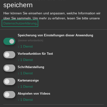
Spendenbescheinigung möglich
speichern
Organisation von Veranstaltungen
Hier können Sie einsehen und anpassen, welche Information wir
über Sie sammeln.
Um mehr zu erfahren, lesen Sie bitte unsere
und Vereinsfesten
Datenschutzerklärung
.
Unterstützt wurde die
Speicherung von Einstellungen dieser Anwendung
Handballabteilung bereits bei:
(immer erforderlich)
↓
1
Dienst
der Anschaffung von Spielgeräten
Vorlesefunktion für Text
Auslagen für Busfahrten der
↓
1
Dienst
Jugendmannschaften
Schriftdarstellung
↓
1
Dienst
der Durchführung des
Kartenanzeige
Kappelbergturniers
↓
1
Dienst
Zuschüssen für die Anschaffung
Abspielen von Videos
eines Fahrzeuges
↓
1
Dienst