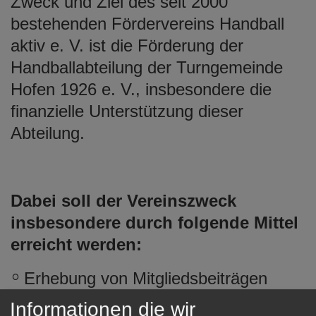
Zweck und Ziel des seit 2000
e
bestehenden Fördervereins Handball
n
aktiv e. V. ist die Förderung der
Handballabteilung der Turngemeinde
Hofen 1926 e. V., insbesondere die
finanzielle Unterstützung dieser
Abteilung.
Dabei soll der Vereinszweck
insbesondere durch folgende Mittel
erreicht werden:
Erhebung von Mitgliedsbeiträgen
Spendenaktionen,
Informationen die wir