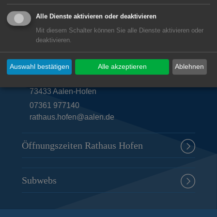
Alle Dienste aktivieren oder deaktivieren
Mit diesem Schalter können Sie alle Dienste aktivieren oder
Unsere Anschrift
deaktivieren.
Rathaus Hofen
Auswahl bestätigen
Alle akzeptieren
Ablehnen
Dorfstraße 9
73433
Aalen-Hofen
07361 977140
rathaus.hofen@aalen.de
Öffnungszeiten Rathaus Hofen
Subwebs