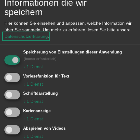
Bürgeramt, Standesamt,
Informationen die wir
e
Ausländerbehörde, Ortspolizeibehörde,
speichern
n
Bußgeldstelle,
Hier können Sie einsehen und anpassen, welche Information wir
Straßenverkehrsbehörde im Aalener
über Sie sammeln.
Um mehr zu erfahren, lesen Sie bitte unsere
Datenschutzerklärung
.
Rathaus sowie die Rathäuser in den
Ortschaften am Donnerstag, 19.
Speicherung von Einstellungen dieser Anwendung
Oktober vormittags geschlossen.
(immer erforderlich)
↓
1
Dienst
Die Mitarbeiter*innen stehen dann für
Vorlesefunktion für Text
Anliegen gerne zu den regulären
↓
1
Dienst
Öffnungszeiten am Nachmittag wieder
Schriftdarstellung
zur Verfügung.
↓
1
Dienst
Kartenanzeige
↓
1
Dienst
Abspielen von Videos
© Stadt Aalen, 12.10.2023
↓
1
Dienst