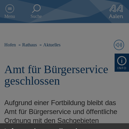
D
i
Menu
Suche
r
e
k
t
z
Hofen
Rathaus
Aktuelles
u
m
I
Amt für Bürgerservice
n
h
geschlossen
a
l
t
s
Aufgrund einer Fortbildung bleibt das
p
r
Amt für Bürgerservice und öffentliche
i
Ordnung mit den Sachgebieten
n
g