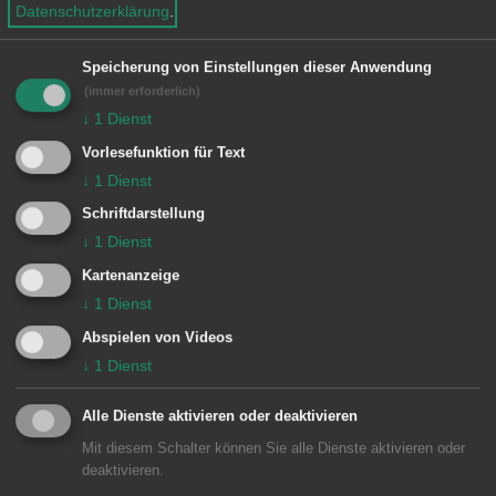
Datenschutzerklärung
.
Telefon: 07361 9771-70
e
n
Fax: 07361 9771-80
Speicherung von Einstellungen dieser Anwendung
E-Mail:
(immer erforderlich)
poststelle@04125374.schule.bwl.de
↓
1
Dienst
Vorlesefunktion für Text
↓
1
Dienst
Schriftdarstellung
Einrichtung
↓
1
Dienst
Kappelbergschule Hofen
Kartenanzeige
↓
1
Dienst
Abspielen von Videos
↓
1
Dienst
Alle Dienste aktivieren oder deaktivieren
Unsere Anschrift
Mit diesem Schalter können Sie alle Dienste aktivieren oder
deaktivieren.
Kappelbergschule Hofen