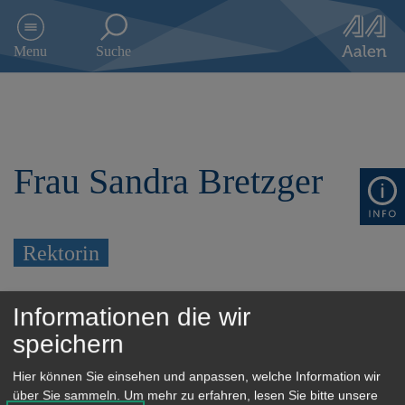
D
i
Menu
Suche
r
e
k
t
z
u
Frau Sandra Bretzger
m
I
n
h
a
Rektorin
l
t
s
Anschrift
Informationen die wir
p
speichern
r
Kappelbergstraße 32
i
73433 Aalen-Hofen
Hier können Sie einsehen und anpassen, welche Information wir
n
über Sie sammeln.
Um mehr zu erfahren, lesen Sie bitte unsere
g