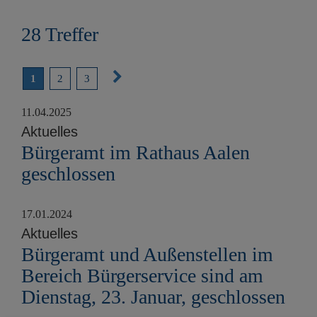
e
n
28 Treffer
N
1
2
3
ä
11.04.2025
c
Aktuelles
h
Bürgeramt im Rathaus Aalen
s
geschlossen
t
e
17.01.2024
S
Aktuelles
e
Bürgeramt und Außenstellen im
i
Bereich Bürgerservice sind am
t
Dienstag, 23. Januar, geschlossen
e