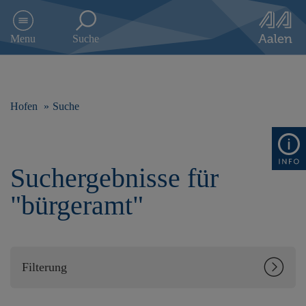
D
i
Menu
Suche
r
e
k
t
z
Hofen
Suche
u
m
I
n
Suchergebnisse für
h
a
"bürgeramt"
l
t
s
p
r
Filterung
i
n
g