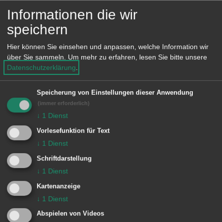
Informationen die wir
Dienstleistung A-Z
speichern
Personalausweis
Hier können Sie einsehen und anpassen, welche Information wir
über Sie sammeln.
Um mehr zu erfahren, lesen Sie bitte unsere
Dienstleistung A-Z
Datenschutzerklärung
.
Fahrerlaubnis -
Antragsbestätigung
Speicherung von Einstellungen dieser Anwendung
(Führerscheinantrag)
(immer erforderlich)
↓
1
Dienst
Vorlesefunktion für Text
Dienstleistung A-Z
↓
1
Dienst
Anmeldung (Zuzug nach Aalen)
Schriftdarstellung
↓
1
Dienst
Dienstleistung A-Z
Kartenanzeige
Reisepass
↓
1
Dienst
Abspielen von Videos