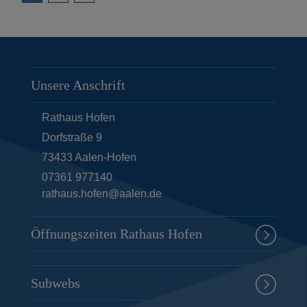
ä
c
h
s
Unsere Anschrift
t
e
Rathaus Hofen
S
Dorfstraße 9
e
73433
Aalen-Hofen
i
07361 977140
rathaus.hofen@aalen.de
t
e
Öffnungszeiten Rathaus Hofen
Subwebs