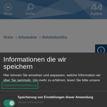
D
i
Menu
Suche
r
e
k
t
z
Hofen
Infrastruktur
Bahnhaltestellen
u
m
I
Bahnhaltestellen
n
Informationen die wir
h
speichern
a
l
Hier können Sie einsehen und anpassen, welche Information wir
t
Alle
0-9
A-D
E-H
über Sie sammeln.
Um mehr zu erfahren, lesen Sie bitte unsere
s
Datenschutzerklärung
.
p
I-L
M-P
Q-U
V-Z
r
i
Speicherung von Einstellungen dieser Anwendung
n
(immer erforderlich)
g