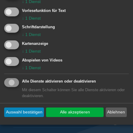
↓
1
Dienst
e
Für die von Ihnen ausgewählten Filter
n
Vorlesefunktion für Text
liegen leider keine Inhalte vor
↓
1
Dienst
Schriftdarstellung
↓
1
Dienst
Kartenanzeige
↓
1
Dienst
Abspielen von Videos
↓
1
Dienst
Unsere Anschrift
Alle Dienste aktivieren oder deaktivieren
Goldshöfer Bahnhof
Mit diesem Schalter können Sie alle Dienste aktivieren oder
Goldshöfer Bahnhof 1
deaktivieren.
73433
Aalen-Hofen
Auswahl bestätigen
Alle akzeptieren
Ablehnen
Subwebs